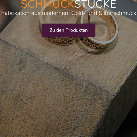
SCHMUCK
STÜCKE
Fabrikation aus modernem Gold- und Silberschmuck
Zu den Produkten