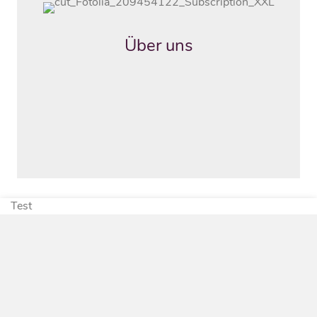
Über uns
Im Jahre 1958 gründete Herr Egon R. Löh die
Einzelfirma Egon Löh Edelsteine und
Goldwaren.
Test
Kontakt
Haben Sie Fragen zu unseren Materialien oder